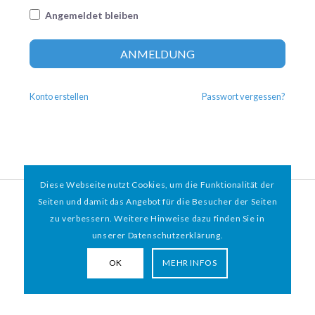
Angemeldet bleiben
Altern
ANMELDUNG
Konto erstellen
Passwort vergessen?
Diese Webseite nutzt Cookies, um die Funktionalität der
© 2026 HAMBURGER
*
MIT HERZ e.V. | WEBDESIGN BY WEBIGAMI
Seiten und damit das Angebot für die Besucher der Seiten
zu verbessern. Weitere Hinweise dazu finden Sie in
Impressum
Datenschutz
unserer Datenschutzerklärung.
OK
MEHR INFOS