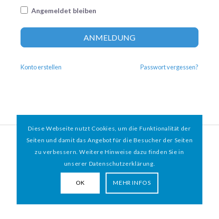
Angemeldet bleiben
Altern
ANMELDUNG
Konto erstellen
Passwort vergessen?
Diese Webseite nutzt Cookies, um die Funktionalität der
© 2026 HAMBURGER
*
MIT HERZ e.V. | WEBDESIGN BY WEBIGAMI
Seiten und damit das Angebot für die Besucher der Seiten
zu verbessern. Weitere Hinweise dazu finden Sie in
Impressum
Datenschutz
unserer Datenschutzerklärung.
OK
MEHR INFOS