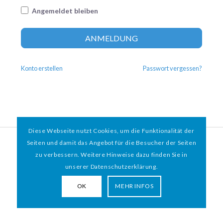
Angemeldet bleiben
Altern
ANMELDUNG
Konto erstellen
Passwort vergessen?
Diese Webseite nutzt Cookies, um die Funktionalität der
© 2026 HAMBURGER
*
MIT HERZ e.V. | WEBDESIGN BY WEBIGAMI
Seiten und damit das Angebot für die Besucher der Seiten
zu verbessern. Weitere Hinweise dazu finden Sie in
Impressum
Datenschutz
unserer Datenschutzerklärung.
OK
MEHR INFOS