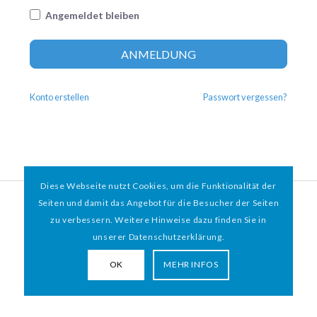
Angemeldet bleiben
Altern
ANMELDUNG
Konto erstellen
Passwort vergessen?
Diese Webseite nutzt Cookies, um die Funktionalität der
© 2026 HAMBURGER
*
MIT HERZ e.V. | WEBDESIGN BY WEBIGAMI
Seiten und damit das Angebot für die Besucher der Seiten
zu verbessern. Weitere Hinweise dazu finden Sie in
Impressum
Datenschutz
unserer Datenschutzerklärung.
OK
MEHR INFOS