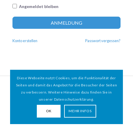
Angemeldet bleiben
Altern
ANMELDUNG
Konto erstellen
Passwort vergessen?
Diese Webseite nutzt Cookies, um die Funktionalität der
© 2026 HAMBURGER
*
MIT HERZ e.V. | WEBDESIGN BY WEBIGAMI
Seiten und damit das Angebot für die Besucher der Seiten
zu verbessern. Weitere Hinweise dazu finden Sie in
Impressum
Datenschutz
unserer Datenschutzerklärung.
OK
MEHR INFOS