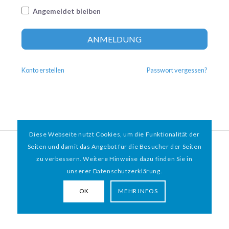
Angemeldet bleiben
Altern
ANMELDUNG
Konto erstellen
Passwort vergessen?
Diese Webseite nutzt Cookies, um die Funktionalität der
© 2026 HAMBURGER
*
MIT HERZ e.V. | WEBDESIGN BY WEBIGAMI
Seiten und damit das Angebot für die Besucher der Seiten
zu verbessern. Weitere Hinweise dazu finden Sie in
Impressum
Datenschutz
unserer Datenschutzerklärung.
OK
MEHR INFOS