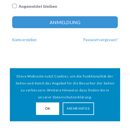
Angemeldet bleiben
Altern
ANMELDUNG
Konto erstellen
Passwort vergessen?
Diese Webseite nutzt Cookies, um die Funktionalität der
© 2026 HAMBURGER
*
MIT HERZ e.V. | WEBDESIGN BY WEBIGAMI
Seiten und damit das Angebot für die Besucher der Seiten
zu verbessern. Weitere Hinweise dazu finden Sie in
Impressum
Datenschutz
unserer Datenschutzerklärung.
OK
MEHR INFOS