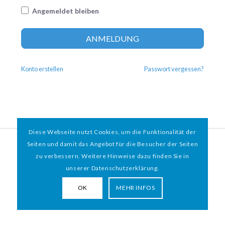
Angemeldet bleiben
Altern
ANMELDUNG
Konto erstellen
Passwort vergessen?
Diese Webseite nutzt Cookies, um die Funktionalität der
© 2026 HAMBURGER
*
MIT HERZ e.V. | WEBDESIGN BY WEBIGAMI
Seiten und damit das Angebot für die Besucher der Seiten
zu verbessern. Weitere Hinweise dazu finden Sie in
Impressum
Datenschutz
unserer Datenschutzerklärung.
OK
MEHR INFOS