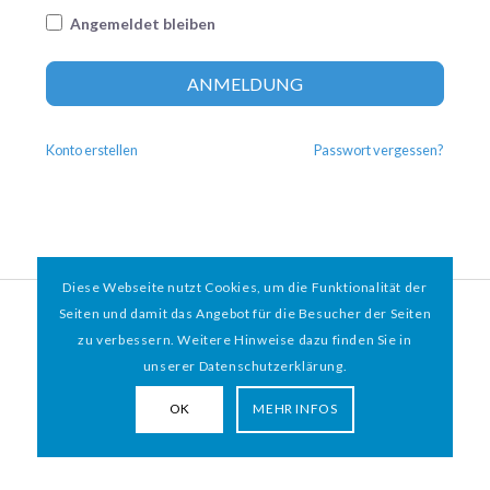
Angemeldet bleiben
Altern
ANMELDUNG
Konto erstellen
Passwort vergessen?
Diese Webseite nutzt Cookies, um die Funktionalität der
© 2026 HAMBURGER
*
MIT HERZ e.V. | WEBDESIGN BY WEBIGAMI
Seiten und damit das Angebot für die Besucher der Seiten
zu verbessern. Weitere Hinweise dazu finden Sie in
Impressum
Datenschutz
unserer Datenschutzerklärung.
OK
MEHR INFOS