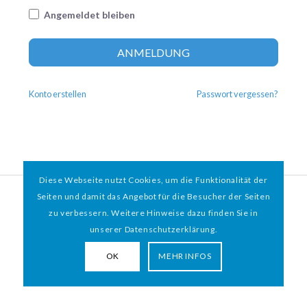
Angemeldet bleiben
Altern
ANMELDUNG
Konto erstellen
Passwort vergessen?
Diese Webseite nutzt Cookies, um die Funktionalität der
© 2026 HAMBURGER
*
MIT HERZ e.V. | WEBDESIGN BY WEBIGAMI
Seiten und damit das Angebot für die Besucher der Seiten
zu verbessern. Weitere Hinweise dazu finden Sie in
Impressum
Datenschutz
unserer Datenschutzerklärung.
OK
MEHR INFOS