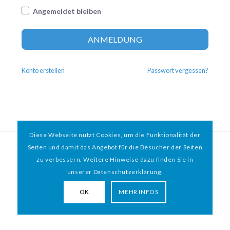
Angemeldet bleiben
Altern
ANMELDUNG
Konto erstellen
Passwort vergessen?
Diese Webseite nutzt Cookies, um die Funktionalität der
© 2026 HAMBURGER
*
MIT HERZ e.V. | WEBDESIGN BY WEBIGAMI
Seiten und damit das Angebot für die Besucher der Seiten
zu verbessern. Weitere Hinweise dazu finden Sie in
Impressum
Datenschutz
unserer Datenschutzerklärung.
OK
MEHR INFOS