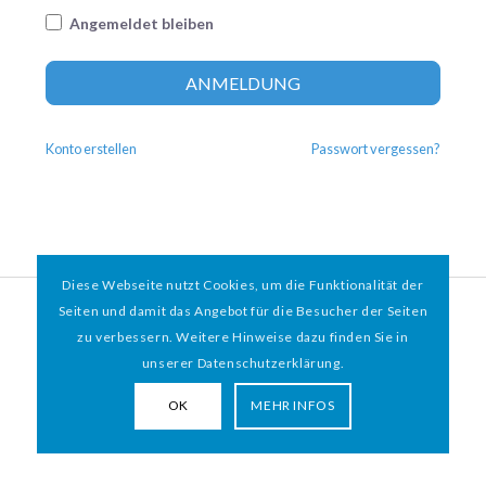
Angemeldet bleiben
Altern
ANMELDUNG
Konto erstellen
Passwort vergessen?
Diese Webseite nutzt Cookies, um die Funktionalität der
© 2026 HAMBURGER
*
MIT HERZ e.V. | WEBDESIGN BY WEBIGAMI
Seiten und damit das Angebot für die Besucher der Seiten
zu verbessern. Weitere Hinweise dazu finden Sie in
Impressum
Datenschutz
unserer Datenschutzerklärung.
OK
MEHR INFOS