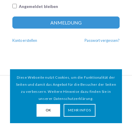
Angemeldet bleiben
Altern
ANMELDUNG
Konto erstellen
Passwort vergessen?
Diese Webseite nutzt Cookies, um die Funktionalität der
© 2026 HAMBURGER
*
MIT HERZ e.V. | WEBDESIGN BY WEBIGAMI
Seiten und damit das Angebot für die Besucher der Seiten
zu verbessern. Weitere Hinweise dazu finden Sie in
Impressum
Datenschutz
unserer Datenschutzerklärung.
OK
MEHR INFOS