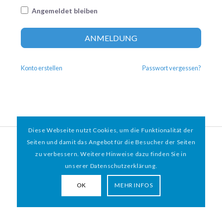
Angemeldet bleiben
Altern
ANMELDUNG
Konto erstellen
Passwort vergessen?
Diese Webseite nutzt Cookies, um die Funktionalität der
© 2026 HAMBURGER
*
MIT HERZ e.V. | WEBDESIGN BY WEBIGAMI
Seiten und damit das Angebot für die Besucher der Seiten
zu verbessern. Weitere Hinweise dazu finden Sie in
Impressum
Datenschutz
unserer Datenschutzerklärung.
OK
MEHR INFOS