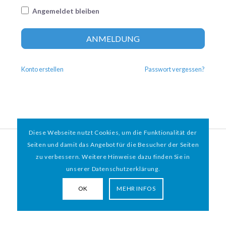
Angemeldet bleiben
Altern
ANMELDUNG
Konto erstellen
Passwort vergessen?
Diese Webseite nutzt Cookies, um die Funktionalität der
© 2026 HAMBURGER
*
MIT HERZ e.V. | WEBDESIGN BY WEBIGAMI
Seiten und damit das Angebot für die Besucher der Seiten
zu verbessern. Weitere Hinweise dazu finden Sie in
Impressum
Datenschutz
unserer Datenschutzerklärung.
OK
MEHR INFOS