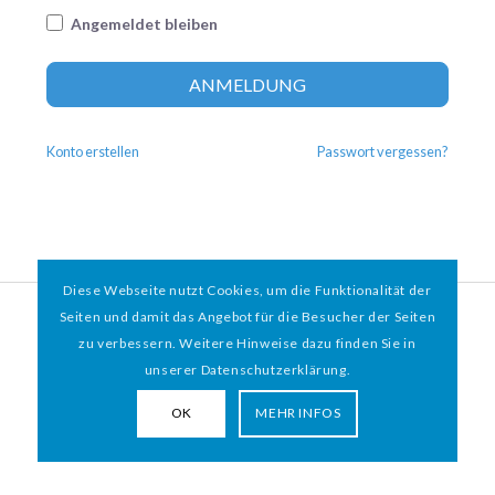
Angemeldet bleiben
Altern
ANMELDUNG
Konto erstellen
Passwort vergessen?
Diese Webseite nutzt Cookies, um die Funktionalität der
© 2026 HAMBURGER
*
MIT HERZ e.V. | WEBDESIGN BY WEBIGAMI
Seiten und damit das Angebot für die Besucher der Seiten
zu verbessern. Weitere Hinweise dazu finden Sie in
Impressum
Datenschutz
unserer Datenschutzerklärung.
OK
MEHR INFOS