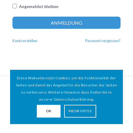
Angemeldet bleiben
Altern
ANMELDUNG
Konto erstellen
Passwort vergessen?
Diese Webseite nutzt Cookies, um die Funktionalität der
© 2026 HAMBURGER
*
MIT HERZ e.V. | WEBDESIGN BY WEBIGAMI
Seiten und damit das Angebot für die Besucher der Seiten
zu verbessern. Weitere Hinweise dazu finden Sie in
Impressum
Datenschutz
unserer Datenschutzerklärung.
OK
MEHR INFOS