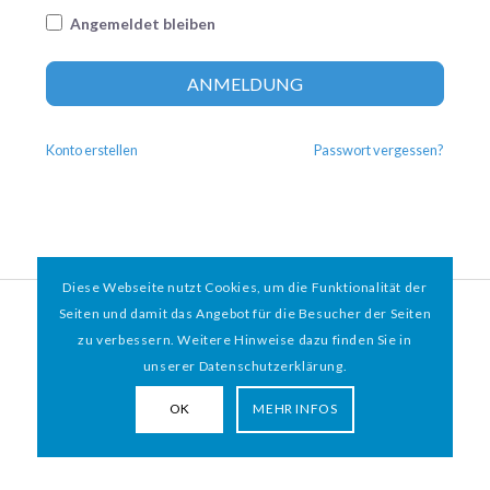
Angemeldet bleiben
Altern
ANMELDUNG
Konto erstellen
Passwort vergessen?
Diese Webseite nutzt Cookies, um die Funktionalität der
© 2026 HAMBURGER
*
MIT HERZ e.V. | WEBDESIGN BY WEBIGAMI
Seiten und damit das Angebot für die Besucher der Seiten
zu verbessern. Weitere Hinweise dazu finden Sie in
Impressum
Datenschutz
unserer Datenschutzerklärung.
OK
MEHR INFOS