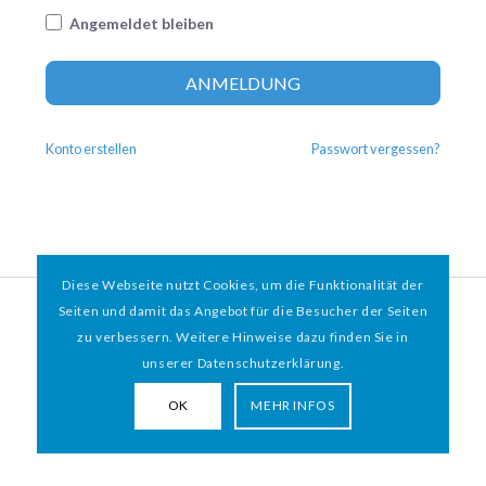
Angemeldet bleiben
Altern
ANMELDUNG
Konto erstellen
Passwort vergessen?
Diese Webseite nutzt Cookies, um die Funktionalität der
© 2026 HAMBURGER
*
MIT HERZ e.V. | WEBDESIGN BY WEBIGAMI
Seiten und damit das Angebot für die Besucher der Seiten
zu verbessern. Weitere Hinweise dazu finden Sie in
Impressum
Datenschutz
unserer Datenschutzerklärung.
OK
MEHR INFOS