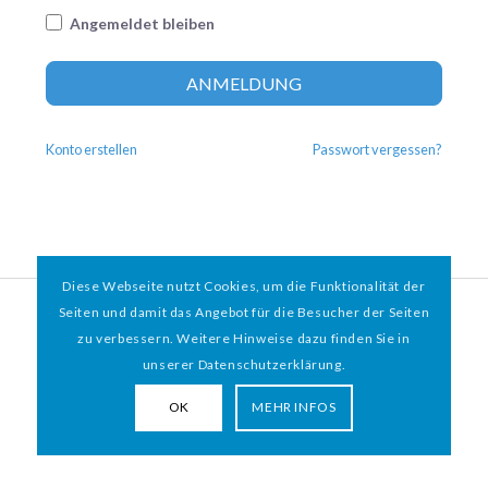
Angemeldet bleiben
Altern
ANMELDUNG
Konto erstellen
Passwort vergessen?
Diese Webseite nutzt Cookies, um die Funktionalität der
© 2026 HAMBURGER
*
MIT HERZ e.V. | WEBDESIGN BY WEBIGAMI
Seiten und damit das Angebot für die Besucher der Seiten
zu verbessern. Weitere Hinweise dazu finden Sie in
Impressum
Datenschutz
unserer Datenschutzerklärung.
OK
MEHR INFOS