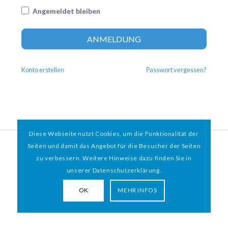
Angemeldet bleiben
Altern
ANMELDUNG
Konto erstellen
Passwort vergessen?
Diese Webseite nutzt Cookies, um die Funktionalität der
© 2026 HAMBURGER
*
MIT HERZ e.V. | WEBDESIGN BY WEBIGAMI
Seiten und damit das Angebot für die Besucher der Seiten
zu verbessern. Weitere Hinweise dazu finden Sie in
Impressum
Datenschutz
unserer Datenschutzerklärung.
OK
MEHR INFOS