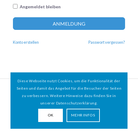
Angemeldet bleiben
Altern
ANMELDUNG
Konto erstellen
Passwort vergessen?
Diese Webseite nutzt Cookies, um die Funktionalität der
© 2026 HAMBURGER
*
MIT HERZ e.V. | WEBDESIGN BY WEBIGAMI
Seiten und damit das Angebot für die Besucher der Seiten
zu verbessern. Weitere Hinweise dazu finden Sie in
Impressum
Datenschutz
unserer Datenschutzerklärung.
OK
MEHR INFOS