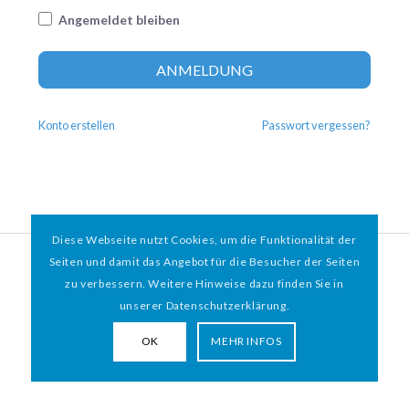
Angemeldet bleiben
Altern
ANMELDUNG
Konto erstellen
Passwort vergessen?
Diese Webseite nutzt Cookies, um die Funktionalität der
© 2026 HAMBURGER
*
MIT HERZ e.V. | WEBDESIGN BY WEBIGAMI
Seiten und damit das Angebot für die Besucher der Seiten
zu verbessern. Weitere Hinweise dazu finden Sie in
Impressum
Datenschutz
unserer Datenschutzerklärung.
OK
MEHR INFOS