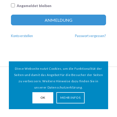
Angemeldet bleiben
Altern
ANMELDUNG
Konto erstellen
Passwort vergessen?
Diese Webseite nutzt Cookies, um die Funktionalität der
© 2026 HAMBURGER
*
MIT HERZ e.V. | WEBDESIGN BY WEBIGAMI
Seiten und damit das Angebot für die Besucher der Seiten
zu verbessern. Weitere Hinweise dazu finden Sie in
Impressum
Datenschutz
unserer Datenschutzerklärung.
OK
MEHR INFOS