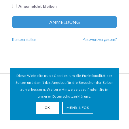
Angemeldet bleiben
Altern
ANMELDUNG
Konto erstellen
Passwort vergessen?
Diese Webseite nutzt Cookies, um die Funktionalität der
© 2026 HAMBURGER
*
MIT HERZ e.V. | WEBDESIGN BY WEBIGAMI
Seiten und damit das Angebot für die Besucher der Seiten
zu verbessern. Weitere Hinweise dazu finden Sie in
Impressum
Datenschutz
unserer Datenschutzerklärung.
OK
MEHR INFOS