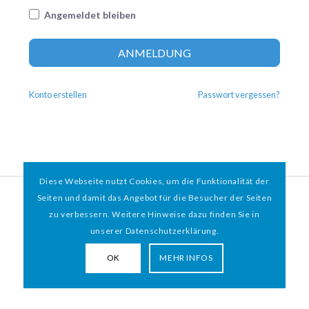
Angemeldet bleiben
Altern
ANMELDUNG
Konto erstellen
Passwort vergessen?
Diese Webseite nutzt Cookies, um die Funktionalität der
© 2026 HAMBURGER
*
MIT HERZ e.V. | WEBDESIGN BY WEBIGAMI
Seiten und damit das Angebot für die Besucher der Seiten
zu verbessern. Weitere Hinweise dazu finden Sie in
Impressum
Datenschutz
unserer Datenschutzerklärung.
OK
MEHR INFOS