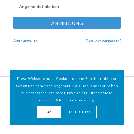
Angemeldet bleiben
Altern
ANMELDUNG
Konto erstellen
Passwort vergessen?
Diese Webseite nutzt Cookies, um die Funktionalität der
© 2026 HAMBURGER
*
MIT HERZ e.V. | WEBDESIGN BY WEBIGAMI
Seiten und damit das Angebot für die Besucher der Seiten
zu verbessern. Weitere Hinweise dazu finden Sie in
Impressum
Datenschutz
unserer Datenschutzerklärung.
OK
MEHR INFOS