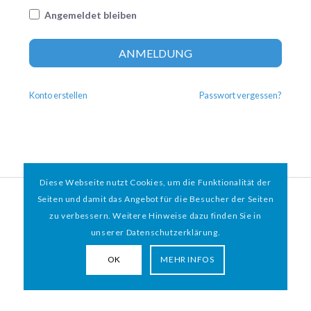
Angemeldet bleiben
Altern
ANMELDUNG
Konto erstellen
Passwort vergessen?
Diese Webseite nutzt Cookies, um die Funktionalität der
© 2026 HAMBURGER
*
MIT HERZ e.V. | WEBDESIGN BY WEBIGAMI
Seiten und damit das Angebot für die Besucher der Seiten
zu verbessern. Weitere Hinweise dazu finden Sie in
Impressum
Datenschutz
unserer Datenschutzerklärung.
OK
MEHR INFOS