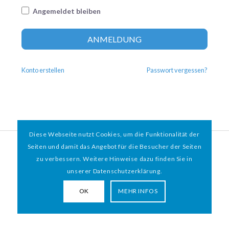
Angemeldet bleiben
Altern
ANMELDUNG
Konto erstellen
Passwort vergessen?
Diese Webseite nutzt Cookies, um die Funktionalität der
© 2026 HAMBURGER
*
MIT HERZ e.V. | WEBDESIGN BY WEBIGAMI
Seiten und damit das Angebot für die Besucher der Seiten
zu verbessern. Weitere Hinweise dazu finden Sie in
Impressum
Datenschutz
unserer Datenschutzerklärung.
OK
MEHR INFOS