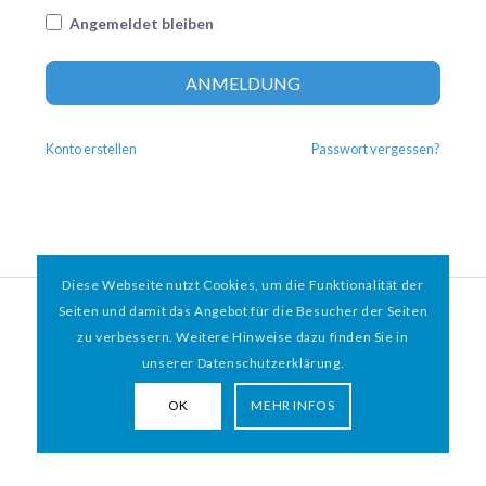
Angemeldet bleiben
Altern
ANMELDUNG
Konto erstellen
Passwort vergessen?
Diese Webseite nutzt Cookies, um die Funktionalität der
© 2026 HAMBURGER
*
MIT HERZ e.V. | WEBDESIGN BY WEBIGAMI
Seiten und damit das Angebot für die Besucher der Seiten
zu verbessern. Weitere Hinweise dazu finden Sie in
Impressum
Datenschutz
unserer Datenschutzerklärung.
OK
MEHR INFOS