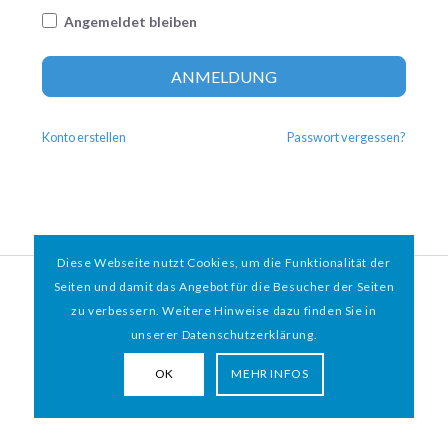
Angemeldet bleiben
Altern
ANMELDUNG
Konto erstellen
Passwort vergessen?
Diese Webseite nutzt Cookies, um die Funktionalität der
© 2026 HAMBURGER
*
MIT HERZ e.V. | WEBDESIGN BY WEBIGAMI
Seiten und damit das Angebot für die Besucher der Seiten
zu verbessern. Weitere Hinweise dazu finden Sie in
Impressum
Datenschutz
unserer Datenschutzerklärung.
OK
MEHR INFOS