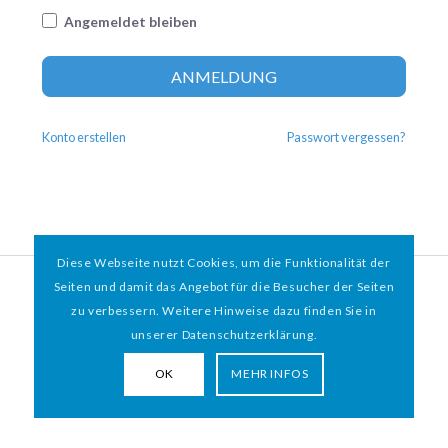
Angemeldet bleiben
Altern
ANMELDUNG
Konto erstellen
Passwort vergessen?
Diese Webseite nutzt Cookies, um die Funktionalität der
© 2026 HAMBURGER
*
MIT HERZ e.V. | WEBDESIGN BY WEBIGAMI
Seiten und damit das Angebot für die Besucher der Seiten
zu verbessern. Weitere Hinweise dazu finden Sie in
Impressum
Datenschutz
unserer Datenschutzerklärung.
OK
MEHR INFOS