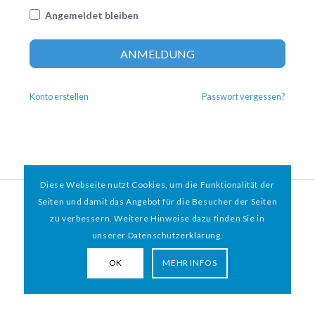
Angemeldet bleiben
Altern
ANMELDUNG
Konto erstellen
Passwort vergessen?
Diese Webseite nutzt Cookies, um die Funktionalität der
© 2026 HAMBURGER
*
MIT HERZ e.V. | WEBDESIGN BY WEBIGAMI
Seiten und damit das Angebot für die Besucher der Seiten
zu verbessern. Weitere Hinweise dazu finden Sie in
Impressum
Datenschutz
unserer Datenschutzerklärung.
OK
MEHR INFOS