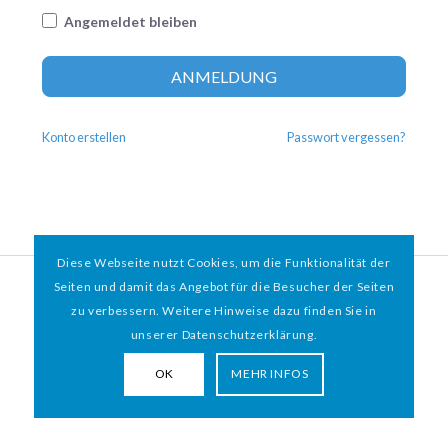
Angemeldet bleiben
Altern
ANMELDUNG
Konto erstellen
Passwort vergessen?
Diese Webseite nutzt Cookies, um die Funktionalität der
© 2026 HAMBURGER
*
MIT HERZ e.V. | WEBDESIGN BY WEBIGAMI
Seiten und damit das Angebot für die Besucher der Seiten
zu verbessern. Weitere Hinweise dazu finden Sie in
Impressum
Datenschutz
unserer Datenschutzerklärung.
OK
MEHR INFOS