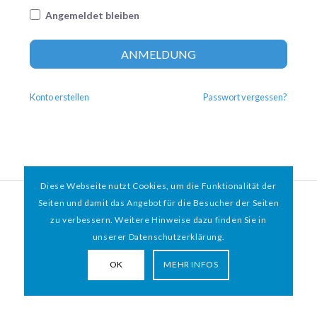
Angemeldet bleiben
Altern
ANMELDUNG
Konto erstellen
Passwort vergessen?
Diese Webseite nutzt Cookies, um die Funktionalität der
© 2026 HAMBURGER
*
MIT HERZ e.V. | WEBDESIGN BY WEBIGAMI
Seiten und damit das Angebot für die Besucher der Seiten
zu verbessern. Weitere Hinweise dazu finden Sie in
Impressum
Datenschutz
unserer Datenschutzerklärung.
OK
MEHR INFOS