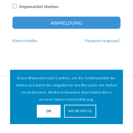
Angemeldet bleiben
Altern
ANMELDUNG
Konto erstellen
Passwort vergessen?
Diese Webseite nutzt Cookies, um die Funktionalität der
© 2026 HAMBURGER
*
MIT HERZ e.V. | WEBDESIGN BY WEBIGAMI
Seiten und damit das Angebot für die Besucher der Seiten
zu verbessern. Weitere Hinweise dazu finden Sie in
Impressum
Datenschutz
unserer Datenschutzerklärung.
OK
MEHR INFOS