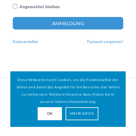
Angemeldet bleiben
Altern
ANMELDUNG
Konto erstellen
Passwort vergessen?
Diese Webseite nutzt Cookies, um die Funktionalität der
© 2026 HAMBURGER
*
MIT HERZ e.V. | WEBDESIGN BY WEBIGAMI
Seiten und damit das Angebot für die Besucher der Seiten
zu verbessern. Weitere Hinweise dazu finden Sie in
Impressum
Datenschutz
unserer Datenschutzerklärung.
OK
MEHR INFOS