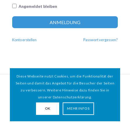
Angemeldet bleiben
Altern
ANMELDUNG
Konto erstellen
Passwort vergessen?
Diese Webseite nutzt Cookies, um die Funktionalität der
© 2026 HAMBURGER
*
MIT HERZ e.V. | WEBDESIGN BY WEBIGAMI
Seiten und damit das Angebot für die Besucher der Seiten
zu verbessern. Weitere Hinweise dazu finden Sie in
Impressum
Datenschutz
unserer Datenschutzerklärung.
OK
MEHR INFOS