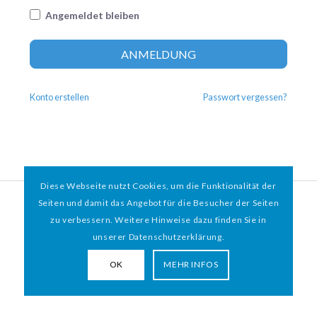
Angemeldet bleiben
Altern
ANMELDUNG
Konto erstellen
Passwort vergessen?
Diese Webseite nutzt Cookies, um die Funktionalität der
© 2026 HAMBURGER
*
MIT HERZ e.V. | WEBDESIGN BY WEBIGAMI
Seiten und damit das Angebot für die Besucher der Seiten
zu verbessern. Weitere Hinweise dazu finden Sie in
Impressum
Datenschutz
unserer Datenschutzerklärung.
OK
MEHR INFOS