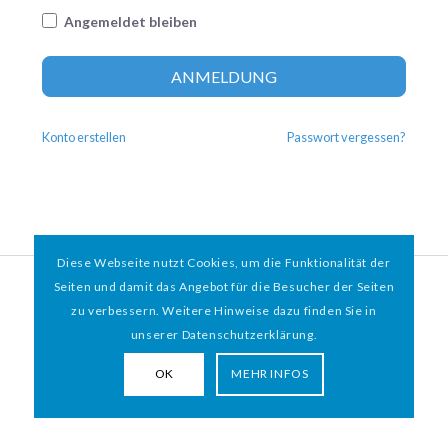
Angemeldet bleiben
Altern
ANMELDUNG
Konto erstellen
Passwort vergessen?
Diese Webseite nutzt Cookies, um die Funktionalität der
© 2026 HAMBURGER
*
MIT HERZ e.V. | WEBDESIGN BY WEBIGAMI
Seiten und damit das Angebot für die Besucher der Seiten
zu verbessern. Weitere Hinweise dazu finden Sie in
Impressum
Datenschutz
unserer Datenschutzerklärung.
OK
MEHR INFOS