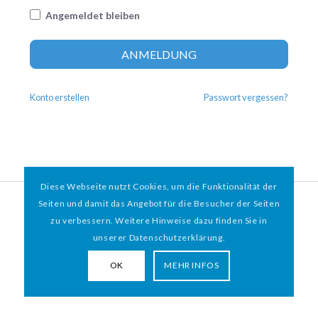
Angemeldet bleiben
Altern
ANMELDUNG
Konto erstellen
Passwort vergessen?
Diese Webseite nutzt Cookies, um die Funktionalität der
© 2026 HAMBURGER
*
MIT HERZ e.V. | WEBDESIGN BY WEBIGAMI
Seiten und damit das Angebot für die Besucher der Seiten
zu verbessern. Weitere Hinweise dazu finden Sie in
Impressum
Datenschutz
unserer Datenschutzerklärung.
OK
MEHR INFOS