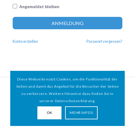
Angemeldet bleiben
Altern
ANMELDUNG
Konto erstellen
Passwort vergessen?
Diese Webseite nutzt Cookies, um die Funktionalität der
© 2026 HAMBURGER
*
MIT HERZ e.V. | WEBDESIGN BY WEBIGAMI
Seiten und damit das Angebot für die Besucher der Seiten
zu verbessern. Weitere Hinweise dazu finden Sie in
Impressum
Datenschutz
unserer Datenschutzerklärung.
OK
MEHR INFOS