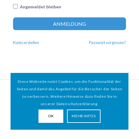
Angemeldet bleiben
Altern
ANMELDUNG
Konto erstellen
Passwort vergessen?
Diese Webseite nutzt Cookies, um die Funktionalität der
© 2026 HAMBURGER
*
MIT HERZ e.V. | WEBDESIGN BY WEBIGAMI
Seiten und damit das Angebot für die Besucher der Seiten
zu verbessern. Weitere Hinweise dazu finden Sie in
Impressum
Datenschutz
unserer Datenschutzerklärung.
OK
MEHR INFOS