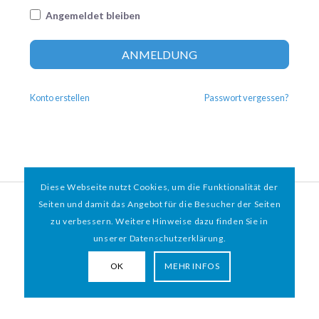
Angemeldet bleiben
Altern
ANMELDUNG
Konto erstellen
Passwort vergessen?
Diese Webseite nutzt Cookies, um die Funktionalität der
© 2026 HAMBURGER
*
MIT HERZ e.V. | WEBDESIGN BY WEBIGAMI
Seiten und damit das Angebot für die Besucher der Seiten
zu verbessern. Weitere Hinweise dazu finden Sie in
Impressum
Datenschutz
unserer Datenschutzerklärung.
OK
MEHR INFOS