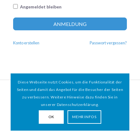
Angemeldet bleiben
Altern
ANMELDUNG
Konto erstellen
Passwort vergessen?
Diese Webseite nutzt Cookies, um die Funktionalität der
© 2026 HAMBURGER
*
MIT HERZ e.V. | WEBDESIGN BY WEBIGAMI
Seiten und damit das Angebot für die Besucher der Seiten
zu verbessern. Weitere Hinweise dazu finden Sie in
Impressum
Datenschutz
unserer Datenschutzerklärung.
OK
MEHR INFOS