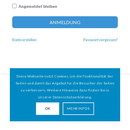
Angemeldet bleiben
Altern
ANMELDUNG
Konto erstellen
Passwort vergessen?
Diese Webseite nutzt Cookies, um die Funktionalität der
© 2026 HAMBURGER
*
MIT HERZ e.V. | WEBDESIGN BY WEBIGAMI
Seiten und damit das Angebot für die Besucher der Seiten
zu verbessern. Weitere Hinweise dazu finden Sie in
Impressum
Datenschutz
unserer Datenschutzerklärung.
OK
MEHR INFOS