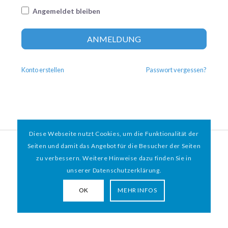
Angemeldet bleiben
Altern
ANMELDUNG
Konto erstellen
Passwort vergessen?
Diese Webseite nutzt Cookies, um die Funktionalität der
© 2026 HAMBURGER
*
MIT HERZ e.V. | WEBDESIGN BY WEBIGAMI
Seiten und damit das Angebot für die Besucher der Seiten
zu verbessern. Weitere Hinweise dazu finden Sie in
Impressum
Datenschutz
unserer Datenschutzerklärung.
OK
MEHR INFOS