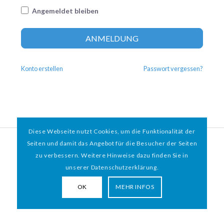
Angemeldet bleiben
Altern
ANMELDUNG
Konto erstellen
Passwort vergessen?
Diese Webseite nutzt Cookies, um die Funktionalität der
© 2026 HAMBURGER
*
MIT HERZ e.V. | WEBDESIGN BY WEBIGAMI
Seiten und damit das Angebot für die Besucher der Seiten
zu verbessern. Weitere Hinweise dazu finden Sie in
Impressum
Datenschutz
unserer Datenschutzerklärung.
OK
MEHR INFOS