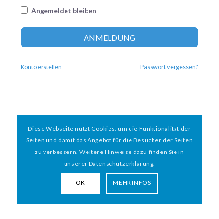
Angemeldet bleiben
Altern
ANMELDUNG
Konto erstellen
Passwort vergessen?
Diese Webseite nutzt Cookies, um die Funktionalität der
© 2026 HAMBURGER
*
MIT HERZ e.V. | WEBDESIGN BY WEBIGAMI
Seiten und damit das Angebot für die Besucher der Seiten
zu verbessern. Weitere Hinweise dazu finden Sie in
Impressum
Datenschutz
unserer Datenschutzerklärung.
OK
MEHR INFOS