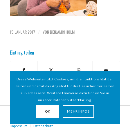
15. JANUAR 2017
VON
BENJAMIN HOLM
/
Eintrag teilen
Diese Webseite nutzt Cookies, um die Funktionalität der
Seiten und damit das Angebot für die Besucher der Seiten
zu verbessern. Weitere Hinweise dazu finden Sie in
unserer Datenschutzerklärung.
OK
MEHR INFOS
© 2026 HAMBURGER
*
MIT HERZ e.V. | WEBDESIGN BY WEBIGAMI
Impressum
Datenschutz